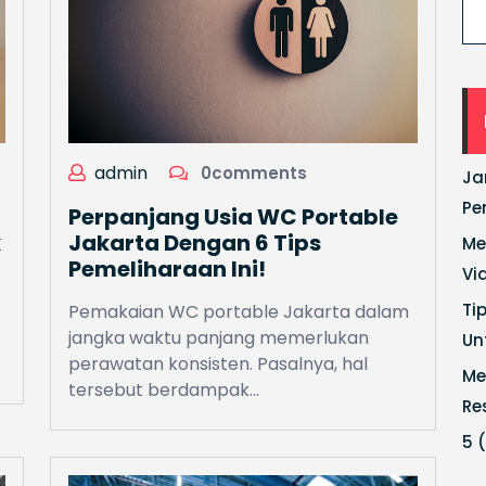
admin
0comments
Ja
Pe
Perpanjang Usia WC Portable
k
Jakarta Dengan 6 Tips
Me
Pemeliharaan Ini!
Vi
Ti
Pemakaian WC portable Jakarta dalam
jangka waktu panjang memerlukan
Un
perawatan konsisten. Pasalnya, hal
Me
tersebut berdampak…
Re
5 