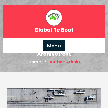
Skip
to
content
Global Re Boot
Menu
Archive Post
Home
Author: Admin
/