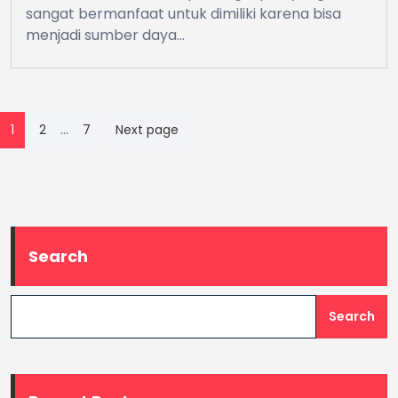
sangat bermanfaat untuk dimiliki karena bisa
menjadi sumber daya…
Posts
…
1
2
7
Next page
pagination
Search
Search