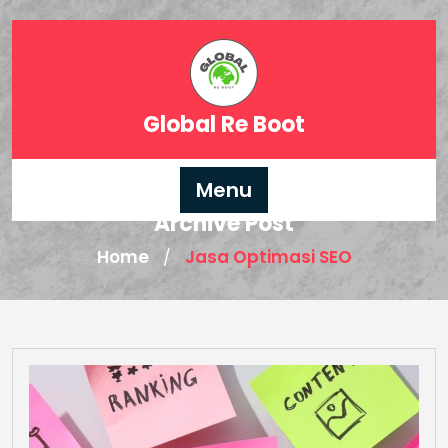
Skip
to
content
Global Re Boot
Menu
Archive Post
Home
Jasa Optimasi SEO
/