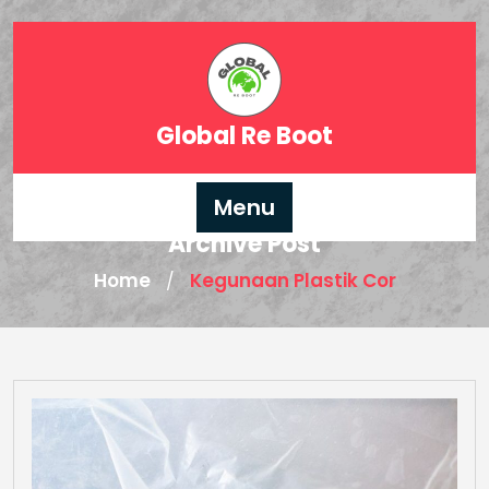
Skip
to
content
Global Re Boot
Menu
Archive Post
Home
Kegunaan Plastik Cor
/