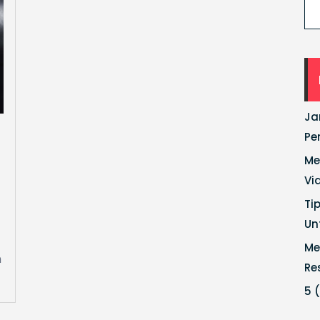
Ja
Pe
Me
Vi
Ti
Un
Me
n
Re
5 