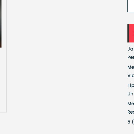
Ja
Pe
Me
Vi
Ti
Un
Me
Re
5 