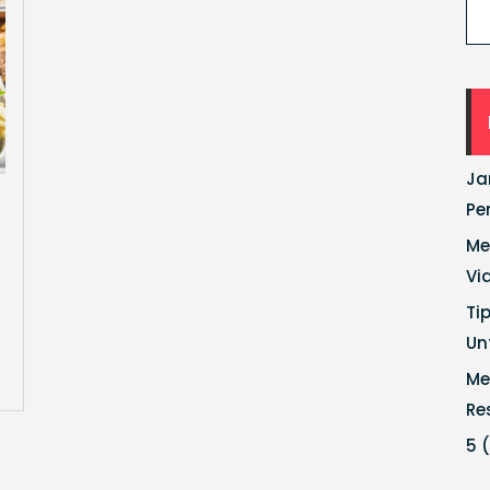
Ja
Pe
Me
Vi
Ti
Un
Me
Re
5 